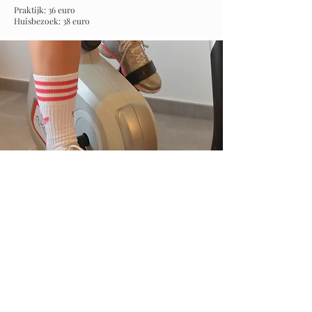
Praktijk: 36 euro
Huisbezoek: 38 euro
Kan je een afspraak annuleren?
Een gemaakte afspraak kunt u uiterlijk
24u voor aanvang kosteloos annuleren.
Wanneer u zonder verwittigen niet op de
afspraak bent of laattijdig annuleert,
kan de gereserveerde afspraak
aangerekend worden.